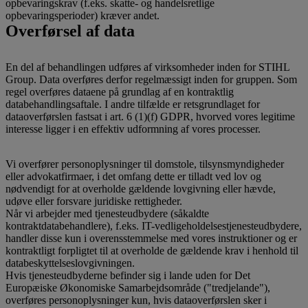
opbevaringskrav (f.eks. skatte- og handelsretlige
opbevaringsperioder) kræver andet.
Overførsel af data
En del af behandlingen udføres af virksomheder inden for STIHL
Group. Data overføres derfor regelmæssigt inden for gruppen. Som
regel overføres dataene på grundlag af en kontraktlig
databehandlingsaftale. I andre tilfælde er retsgrundlaget for
dataoverførslen fastsat i art. 6 (1)(f) GDPR, hvorved vores legitime
interesse ligger i en effektiv udformning af vores processer.
Vi overfører personoplysninger til domstole, tilsynsmyndigheder
eller advokatfirmaer, i det omfang dette er tilladt ved lov og
nødvendigt for at overholde gældende lovgivning eller hævde,
udøve eller forsvare juridiske rettigheder.
Når vi arbejder med tjenesteudbydere (såkaldte
kontraktdatabehandlere), f.eks. IT-vedligeholdelsestjenesteudbydere,
handler disse kun i overensstemmelse med vores instruktioner og er
kontraktligt forpligtet til at overholde de gældende krav i henhold til
databeskyttelseslovgivningen.
Hvis tjenesteudbyderne befinder sig i lande uden for Det
Europæiske Økonomiske Samarbejdsområde ("tredjelande"),
overføres personoplysninger kun, hvis dataoverførslen sker i