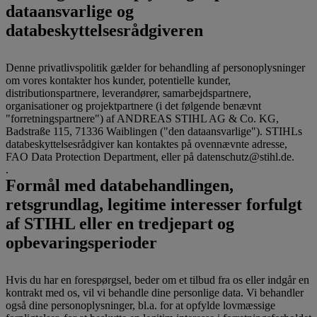
dataansvarlige og
databeskyttelsesrådgiveren
Denne privatlivspolitik gælder for behandling af personoplysninger
om vores kontakter hos kunder, potentielle kunder,
distributionspartnere, leverandører, samarbejdspartnere,
organisationer og projektpartnere (i det følgende benævnt
"forretningspartnere") af ANDREAS STIHL AG & Co. KG,
Badstraße 115, 71336 Waiblingen ("den dataansvarlige"). STIHLs
databeskyttelsesrådgiver kan kontaktes på ovennævnte adresse,
FAO Data Protection Department, eller på datenschutz@stihl.de.
.
Formål med databehandlingen,
retsgrundlag, legitime interesser forfulgt
af STIHL eller en tredjepart og
opbevaringsperioder
Hvis du har en forespørgsel, beder om et tilbud fra os eller indgår en
kontrakt med os, vil vi behandle dine personlige data. Vi behandler
også dine personoplysninger, bl.a. for at opfylde lovmæssige