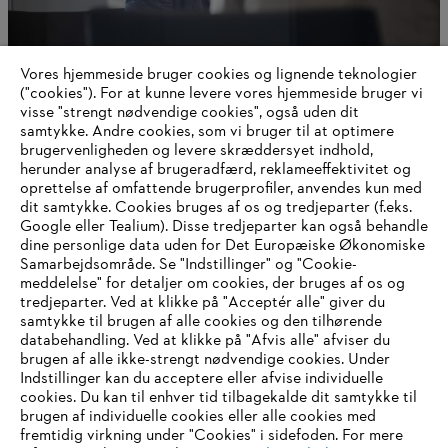
Vores hjemmeside bruger cookies og lignende teknologier
Kontakt os
("cookies"). For at kunne levere vores hjemmeside bruger vi
visse "strengt nødvendige cookies", også uden dit
samtykke. Andre cookies, som vi bruger til at optimere
brugervenligheden og levere skræddersyet indhold,
herunder analyse af brugeradfærd, reklameeffektivitet og
Information til leverandører
oprettelse af omfattende brugerprofiler, anvendes kun med
Produkter
dit samtykke. Cookies bruges af os og tredjeparter (f.eks.
Kontakt
Google eller Tealium). Disse tredjeparter kan også behandle
Karriere
Whistleblower-system
dine personlige data uden for Det Europæiske Økonomiske
Samarbejdsområde. Se "Indstillinger" og "Cookie-
meddelelse" for detaljer om cookies, der bruges af os og
tredjeparter. Ved at klikke på "Acceptér alle" giver du
samtykke til brugen af alle cookies og den tilhørende
databehandling. Ved at klikke på "Afvis alle" afviser du
brugen af alle ikke-strengt nødvendige cookies. Under
Indstillinger kan du acceptere eller afvise individuelle
cookies. Du kan til enhver tid tilbagekalde dit samtykke til
brugen af individuelle cookies eller alle cookies med
fremtidig virkning under "Cookies" i sidefoden. For mere