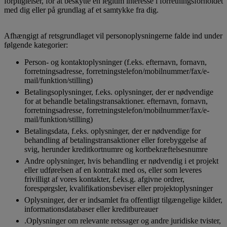
forpligtelser, for at beskytte en legitim interesse i forretningsforholdet
med dig eller på grundlag af et samtykke fra dig.
Afhængigt af retsgrundlaget vil personoplysningerne falde ind under
følgende kategorier:
Person- og kontaktoplysninger (f.eks. efternavn, fornavn,
forretningsadresse, forretningstelefon/mobilnummer/fax/e-
mail/funktion/stilling)
Betalingsoplysninger, f.eks. oplysninger, der er nødvendige
for at behandle betalingstransaktioner. efternavn, fornavn,
forretningsadresse, forretningstelefon/mobilnummer/fax/e-
mail/funktion/stilling)
Betalingsdata, f.eks. oplysninger, der er nødvendige for
behandling af betalingstransaktioner eller forebyggelse af
svig, herunder kreditkortnumre og kortbekræftelsesnumre
Andre oplysninger, hvis behandling er nødvendig i et projekt
eller udførelsen af en kontrakt med os, eller som leveres
frivilligt af vores kontakter, f.eks.g. afgivne ordrer,
forespørgsler, kvalifikationsbeviser eller projektoplysninger
Oplysninger, der er indsamlet fra offentligt tilgængelige kilder,
informationsdatabaser eller kreditbureauer
.Oplysninger om relevante retssager og andre juridiske tvister,