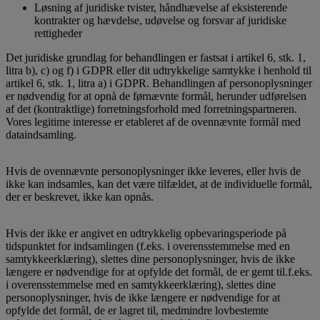
Løsning af juridiske tvister, håndhævelse af eksisterende
kontrakter og hævdelse, udøvelse og forsvar af juridiske
rettigheder
Det juridiske grundlag for behandlingen er fastsat i artikel 6, stk. 1,
litra b), c) og f) i GDPR eller dit udtrykkelige samtykke i henhold til
artikel 6, stk. 1, litra a) i GDPR. Behandlingen af personoplysninger
er nødvendig for at opnå de førnævnte formål, herunder udførelsen
af det (kontraktlige) forretningsforhold med forretningspartneren.
Vores legitime interesse er etableret af de ovennævnte formål med
dataindsamling.
Hvis de ovennævnte personoplysninger ikke leveres, eller hvis de
ikke kan indsamles, kan det være tilfældet, at de individuelle formål,
der er beskrevet, ikke kan opnås.
Hvis der ikke er angivet en udtrykkelig opbevaringsperiode på
tidspunktet for indsamlingen (f.eks. i overensstemmelse med en
samtykkeerklæring), slettes dine personoplysninger, hvis de ikke
længere er nødvendige for at opfylde det formål, de er gemt til.f.eks.
i overensstemmelse med en samtykkeerklæring), slettes dine
personoplysninger, hvis de ikke længere er nødvendige for at
opfylde det formål, de er lagret til, medmindre lovbestemte