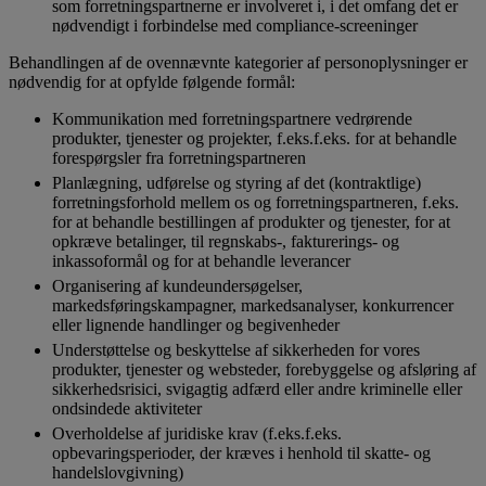
som forretningspartnerne er involveret i, i det omfang det er
nødvendigt i forbindelse med compliance-screeninger
Behandlingen af de ovennævnte kategorier af personoplysninger er
nødvendig for at opfylde følgende formål:
Kommunikation med forretningspartnere vedrørende
produkter, tjenester og projekter, f.eks.f.eks. for at behandle
forespørgsler fra forretningspartneren
Planlægning, udførelse og styring af det (kontraktlige)
forretningsforhold mellem os og forretningspartneren, f.eks.
for at behandle bestillingen af produkter og tjenester, for at
opkræve betalinger, til regnskabs-, fakturerings- og
inkassoformål og for at behandle leverancer
Organisering af kundeundersøgelser,
markedsføringskampagner, markedsanalyser, konkurrencer
eller lignende handlinger og begivenheder
Understøttelse og beskyttelse af sikkerheden for vores
produkter, tjenester og websteder, forebyggelse og afsløring af
sikkerhedsrisici, svigagtig adfærd eller andre kriminelle eller
ondsindede aktiviteter
Overholdelse af juridiske krav (f.eks.f.eks.
opbevaringsperioder, der kræves i henhold til skatte- og
handelslovgivning)