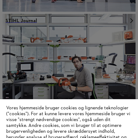
STIHL Journal
Vores hjemmeside bruger cookies og lignende teknologier
Bæredygtighed
("cookies"). For at kunne levere vores hjemmeside bruger vi
visse "strengt nødvendige cookies", også uden dit
samtykke. Andre cookies, som vi bruger til at optimere
brugervenligheden og levere skræddersyet indhold,
herunder analyse af brugeradfærd, reklameeffektivitet og