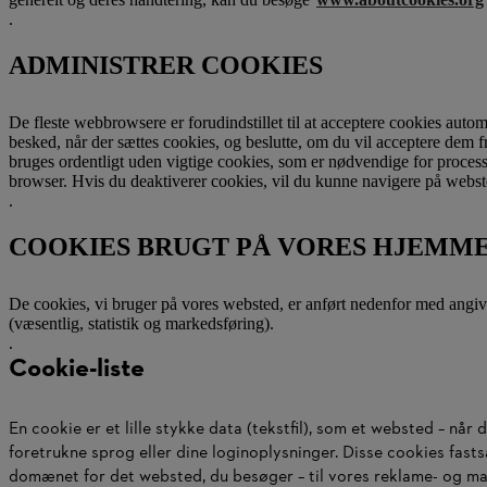
.
ADMINISTRER COOKIES
De fleste webbrowsere er forudindstillet til at acceptere cookies aut
besked, når der sættes cookies, og beslutte, om du vil acceptere dem fr
bruges ordentligt uden vigtige cookies, som er nødvendige for processe
browser. Hvis du deaktiverer cookies, vil du kunne navigere på websted
.
COOKIES BRUGT PÅ VORES HJEMME
De cookies, vi bruger på vores websted, er anført nedenfor med angive
(væsentlig, statistik og markedsføring).
.
Cookie-liste
En cookie er et lille stykke data (tekstfil), som et websted – nå
foretrukne sprog eller dine loginoplysninger. Disse cookies fas
domænet for det websted, du besøger – til vores reklame- og mar