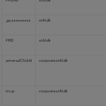
FPGSID
stihl.dk
_ga_xxxxxxxxxx
stihl.dk
FPID
stihl.dk
universalClickId
corporate.stihl.dk
trx_ip
corporate.stihl.dk