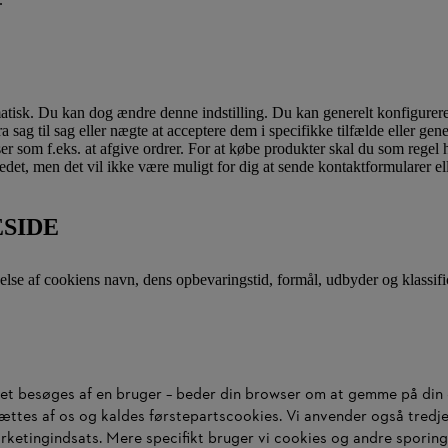
omatisk. Du kan dog ændre denne indstilling. Du kan generelt konfigurere
a sag til sag eller nægte at acceptere dem i specifikke tilfælde eller ge
r som f.eks. at afgive ordrer. For at købe produkter skal du som regel h
et, men det vil ikke være muligt for dig at sende kontaktformularer ell
SIDE
lse af cookiens navn, dens opbevaringstid, formål, udbyder og klassific
r det besøges af en bruger – beder din browser om at gemme på din 
tsættes af os og kaldes førstepartscookies. Vi anvender også tre
ketingindsats. Mere specifikt bruger vi cookies og andre sporings