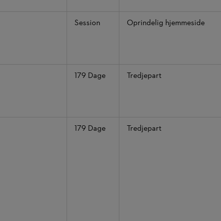
Session
Oprindelig hjemmeside
179 Dage
Tredjepart
179 Dage
Tredjepart