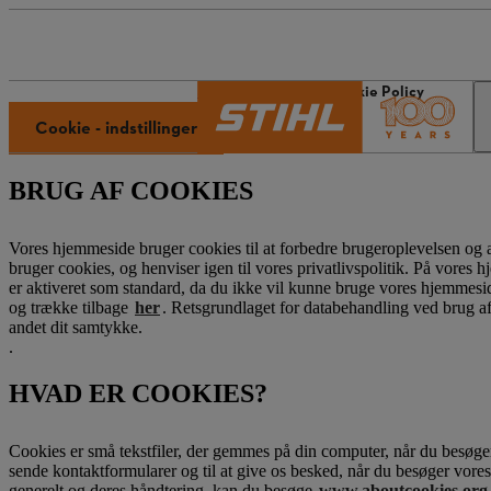
STIHL-universet
Cookie Policy
Cookie - indstillinger
BRUG AF COOKIES
Vores hjemmeside bruger cookies til at forbedre brugeroplevelsen og 
bruger cookies, og henviser igen til vores privatlivspolitik. På vores 
er aktiveret som standard, da du ikke vil kunne bruge vores hjemmesi
og trække tilbage
her
. Retsgrundlaget for databehandling ved brug af es
andet dit samtykke.
.
HVAD ER COOKIES?
Cookies er små tekstfiler, der gemmes på din computer, når du besøger b
sende kontaktformularer og til at give os besked, når du besøger vor
generelt og deres håndtering, kan du besøge
www.aboutcookies.org