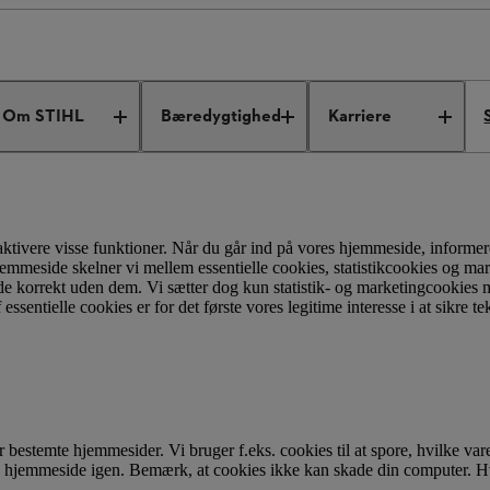
Om STIHL
Bæredygtighed
Karriere
aktivere visse funktioner. Når du går ind på vores hjemmeside, informer
hjemmeside skelner vi mellem essentielle cookies, statistikcookies og ma
de korrekt uden dem. Vi sætter dog kun statistik- og marketingcookies
sentielle cookies er for det første vores legitime interesse i at sikre te
estemte hjemmesider. Vi bruger f.eks. cookies til at spore, hvilke varer
es hjemmeside igen. Bemærk, at cookies ikke kan skade din computer. H
.