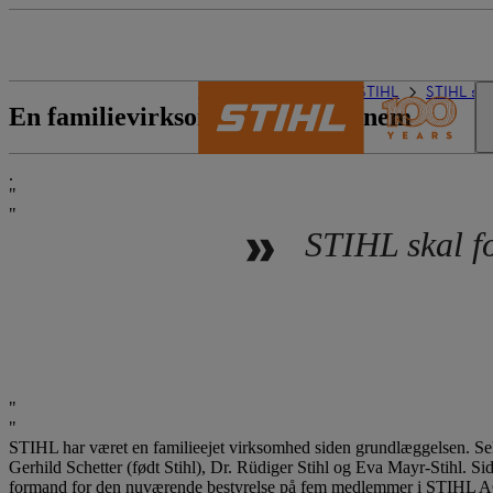
STIHL-universet
Om STIHL
STIHL so
En familievirksomhed helt igennem
.
STIHL skal fo
STIHL har været en familieejet virksomhed siden grundlæggelsen. Sel
Gerhild Schetter (født Stihl), Dr. Rüdiger Stihl og Eva Mayr-Stihl. Si
formand for den nuværende bestyrelse på fem medlemmer i STIHL 