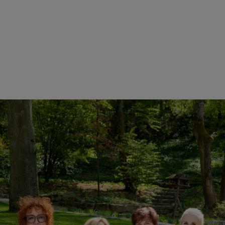
ihl), Dr. Rüdiger Stihl
thrin Stihl, Karen Tebar, Susanne Müller-Scholl, Christina Stihl-Carbo