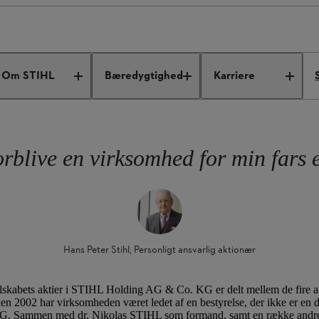
m virksomhed
Virksomhedsledelse og organisation
Om STIHL
Bæredygtighed
Karriere
rblive en virksomhed for min fars
Hans Peter Stihl, Personligt ansvarlig aktionær
skabets aktier i STIHL Holding AG & Co. KG er delt mellem de fire ak
den 2002 har virksomheden været ledet af en bestyrelse, der ikke er en d
AG. Sammen med dr. Nikolas STIHL som formand, samt en række andr