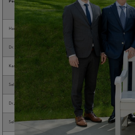
Person
Stilling
Honorary Chairman of the Adviso
Hans Peter Stihl
Formand for Advisory Board
Dr. Nikolas Stihl
Karen Tebar
Næstformand for Advisory Board
Selina Stihl
Næstformand for Advisory Board
Dr./td>
Næstformand for Advisory Board
Selina Stihl