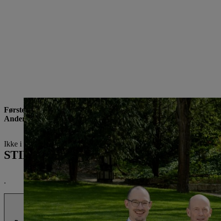
Første række fra venstre
: Hans Peter Stihl, Gerhild Schetter (født St
Anden række fra venstre
: Michael von Winning, Markus Schetter, Ka
Ikke i billedet er aktionærerne i 4. generation.
STIHL's rådgivende udvalg
.
.