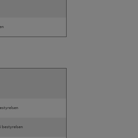
en
estyrelsen
 bestyrelsen