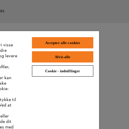
ies
r
Accepter alle cookies
i visse
ndre
og levere
Afvis alle
iler,
Cookie - indstillinger
er kan
iske
okie-
tykke til
Ved at
eller
lde dit
kies med