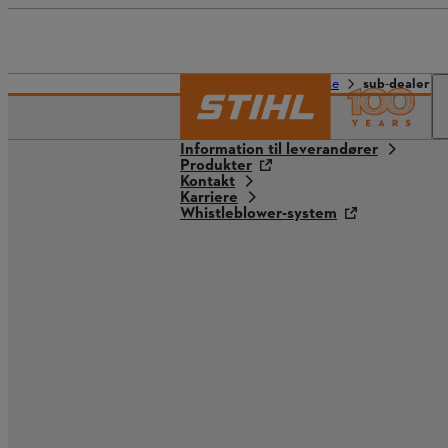
STIHL-universet
Presse
sub-dealer c
Information til leverandører
Produkter
Kontakt
Karriere
Whistleblower-system