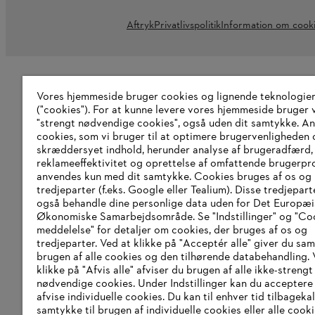
Aftryk
Privatlivspolitik
Information om cook
Vores hjemmeside bruger cookies og lignende teknologie
("cookies"). For at kunne levere vores hjemmeside bruger v
"strengt nødvendige cookies", også uden dit samtykke. A
cookies, som vi bruger til at optimere brugervenligheden 
skræddersyet indhold, herunder analyse af brugeradfærd,
reklameeffektivitet og oprettelse af omfattende brugerprof
anvendes kun med dit samtykke. Cookies bruges af os og
tredjeparter (f.eks. Google eller Tealium). Disse tredjepart
også behandle dine personlige data uden for Det Europæ
Økonomiske Samarbejdsområde. Se "Indstillinger" og "Co
meddelelse" for detaljer om cookies, der bruges af os og
tredjeparter. Ved at klikke på "Acceptér alle" giver du sam
brugen af alle cookies og den tilhørende databehandling. 
klikke på "Afvis alle" afviser du brugen af alle ikke-strengt
nødvendige cookies. Under Indstillinger kan du acceptere 
afvise individuelle cookies. Du kan til enhver tid tilbageka
samtykke til brugen af individuelle cookies eller alle coo