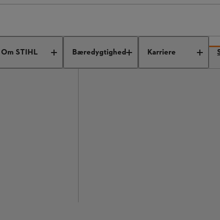
onference in 2017
Om STIHL
Bæredygtighed
Karriere