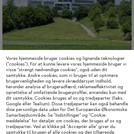
Vores hjemmeside bruger cookies og lignende teknologier
Om STIHL
("cookies"). For at kunne levere vores hjemmeside bruger vi
visse "strengt nødvendige cookies", også uden dit
samtykke. Andre cookies, som vi bruger til at optimere
brugervenligheden og levere skræddersyet indhold,
herunder analyse af brugeradfærd, reklameeffektivitet og
Information til leverandører
oprettelse af omfattende brugerprofiler, anvendes kun med
Produkter
dit samtykke. Cookies bruges af os og tredjeparter (f.eks.
Kontakt
Karriere
Google eller Tealium). Disse tredjeparter kan også behandle
Whistleblower-system
dine personlige data uden for Det Europæiske Økonomiske
Samarbejdsområde. Se "Indstillinger" og "Cookie-
meddelelse" for detaljer om cookies, der bruges af os og
tredjeparter. Ved at klikke på "Acceptér alle" giver du
samtykke til brugen af alle cookies og den tilhørende