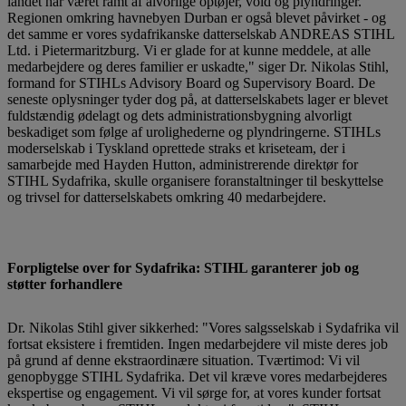
landet har været ramt af alvorlige optøjer, vold og plyndringer.
Regionen omkring havnebyen Durban er også blevet påvirket - og
det samme er vores sydafrikanske datterselskab ANDREAS STIHL
Ltd. i Pietermaritzburg. Vi er glade for at kunne meddele, at alle
medarbejdere og deres familier er uskadte," siger Dr. Nikolas Stihl,
formand for STIHLs Advisory Board og Supervisory Board. De
seneste oplysninger tyder dog på, at datterselskabets lager er blevet
fuldstændig ødelagt og dets administrationsbygning alvorligt
beskadiget som følge af urolighederne og plyndringerne. STIHLs
moderselskab i Tyskland oprettede straks et kriseteam, der i
samarbejde med Hayden Hutton, administrerende direktør for
STIHL Sydafrika, skulle organisere foranstaltninger til beskyttelse
og trivsel for datterselskabets omkring 40 medarbejdere.
Forpligtelse over for Sydafrika: STIHL garanterer job og
støtter forhandlere
Dr. Nikolas Stihl giver sikkerhed: "Vores salgsselskab i Sydafrika vil
fortsat eksistere i fremtiden. Ingen medarbejdere vil miste deres job
på grund af denne ekstraordinære situation. Tværtimod: Vi vil
genopbygge STIHL Sydafrika. Det vil kræve vores medarbejderes
ekspertise og engagement. Vi vil sørge for, at vores kunder fortsat