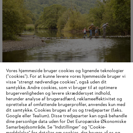
Vores hjemmeside bruger cookies og lignende teknologier
STIHL som virksomhed
("cookies"). For at kunne levere vores hjemmeside bruger vi
visse "strengt nødvendige cookies", også uden dit
samtykke. Andre cookies, som vi bruger til at optimere
brugervenligheden og levere skræddersyet indhold,
herunder analyse af brugeradfærd, reklameeffektivitet og
Information til leverandører
oprettelse af omfattende brugerprofiler, anvendes kun med
Produkter
dit samtykke. Cookies bruges af os og tredjeparter (f.eks.
Kontakt
Karriere
Google eller Tealium). Disse tredjeparter kan også behandle
Whistleblower-system
dine personlige data uden for Det Europæiske Økonomiske
Samarbejdsområde. Se "Indstillinger" og "Cookie-