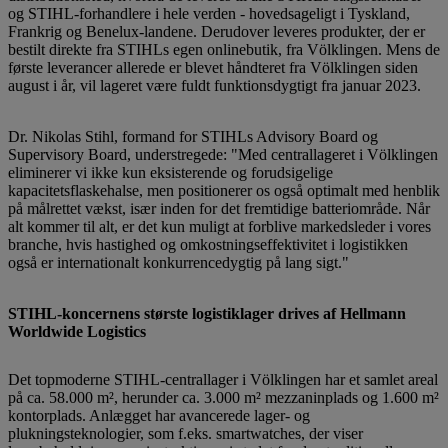
og STIHL-forhandlere i hele verden - hovedsageligt i Tyskland,
Frankrig og Benelux-landene. Derudover leveres produkter, der er
bestilt direkte fra STIHLs egen onlinebutik, fra Völklingen. Mens de
første leverancer allerede er blevet håndteret fra Völklingen siden
august i år, vil lageret være fuldt funktionsdygtigt fra januar 2023.
Dr. Nikolas Stihl, formand for STIHLs Advisory Board og
Supervisory Board, understregede: "Med centrallageret i Völklingen
eliminerer vi ikke kun eksisterende og forudsigelige
kapacitetsflaskehalse, men positionerer os også optimalt med henblik
på målrettet vækst, især inden for det fremtidige batteriområde. Når
alt kommer til alt, er det kun muligt at forblive markedsleder i vores
branche, hvis hastighed og omkostningseffektivitet i logistikken
også er internationalt konkurrencedygtig på lang sigt."
STIHL-koncernens største logistiklager drives af Hellmann
Worldwide Logistics
Det topmoderne STIHL-centrallager i Völklingen har et samlet areal
på ca. 58.000 m², herunder ca. 3.000 m² mezzaninplads og 1.600 m²
kontorplads. Anlægget har avancerede lager- og
plukningsteknologier, som f.eks. smartwatches, der viser