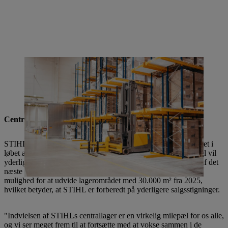
Akku-produkter og alt STIHL elværktøj, der fremstilles på STIHL
Tirols produktionssted, opbevares på STIHL Gruppens største
logistiklager, hvorfra de leveres til alle STIHLs salgsselskaber og
STIHL-forhandlere i hele verden - primært i Tyskland, Frankrig og
Benelux-landene.
Centrallager i Völklingen designet til yderligere vækst
STIHL vil investere mere end 150 millioner euro i centrallageret i
løbet af den aftalte kontraktperiode frem til 2032. For eksempel vil
yderligere selvkørende plukkeudstyr blive taget i brug i løbet af det
næste år. Anlægget, der omfatter i alt 120.000 m², giver også
mulighed for at udvide lagerområdet med 30.000 m² fra 2025,
hvilket betyder, at STIHL er forberedt på yderligere salgsstigninger.
"Indvielsen af STIHLs centrallager er en virkelig milepæl for os alle,
og vi ser meget frem til at fortsætte med at vokse sammen i de