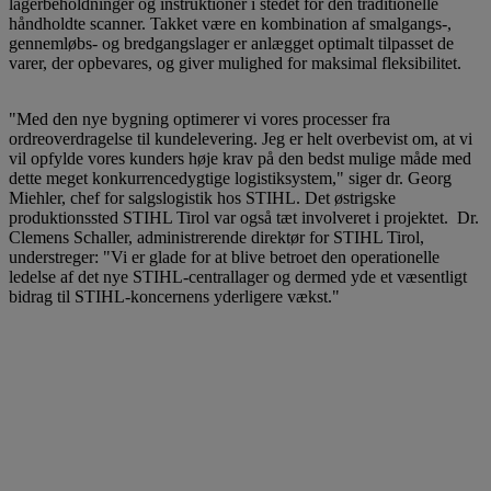
lagerbeholdninger og instruktioner i stedet for den traditionelle
håndholdte scanner. Takket være en kombination af smalgangs-,
gennemløbs- og bredgangslager er anlægget optimalt tilpasset de
varer, der opbevares, og giver mulighed for maksimal fleksibilitet.
"Med den nye bygning optimerer vi vores processer fra
ordreoverdragelse til kundelevering. Jeg er helt overbevist om, at vi
vil opfylde vores kunders høje krav på den bedst mulige måde med
dette meget konkurrencedygtige logistiksystem," siger dr. Georg
Miehler, chef for salgslogistik hos STIHL. Det østrigske
produktionssted STIHL Tirol var også tæt involveret i projektet. Dr.
Clemens Schaller, administrerende direktør for STIHL Tirol,
understreger: "Vi er glade for at blive betroet den operationelle
ledelse af det nye STIHL-centrallager og dermed yde et væsentligt
bidrag til STIHL-koncernens yderligere vækst."