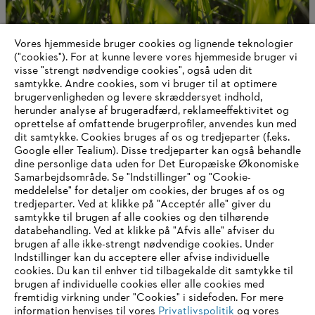
Vores hjemmeside bruger cookies og lignende teknologier
Om STIHL
("cookies"). For at kunne levere vores hjemmeside bruger vi
visse "strengt nødvendige cookies", også uden dit
samtykke. Andre cookies, som vi bruger til at optimere
brugervenligheden og levere skræddersyet indhold,
herunder analyse af brugeradfærd, reklameeffektivitet og
Information til leverandører
oprettelse af omfattende brugerprofiler, anvendes kun med
Produkter
dit samtykke. Cookies bruges af os og tredjeparter (f.eks.
Kontakt
Karriere
Google eller Tealium). Disse tredjeparter kan også behandle
Whistleblower-system
dine personlige data uden for Det Europæiske Økonomiske
Samarbejdsområde. Se "Indstillinger" og "Cookie-
meddelelse" for detaljer om cookies, der bruges af os og
tredjeparter. Ved at klikke på "Acceptér alle" giver du
samtykke til brugen af alle cookies og den tilhørende
databehandling. Ved at klikke på "Afvis alle" afviser du
brugen af alle ikke-strengt nødvendige cookies. Under
Indstillinger kan du acceptere eller afvise individuelle
cookies. Du kan til enhver tid tilbagekalde dit samtykke til
brugen af individuelle cookies eller alle cookies med
fremtidig virkning under "Cookies" i sidefoden. For mere
information henvises til vores
Privatlivspolitik
og vores