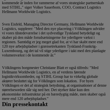
kommende år inden for rammerne af vores strategiske partnerskab
med STIHL," siger Volker Sauerborn, COO, Contract Logistics
Hellmann Worldwide Logistics.
Sven Eisfeld, Managing Director Germany, Hellmann Worldwide
Logistics, supplerer: "Med den nye placering i Völklingen udvider
vi vores tilstedeværelse i det sydvestlige Tyskland betydeligt og
skaber på den måde forudsætningerne for yderligere vækst i
regionen. Samtidig er jeg meget glad for, at vi har skabt mere end
120 nye arbejdspladser i grænsetrekanten Tyskland-Frankrig-
Luxembourg, og det tal vil stige yderligere i takt med den planlagte
volumenvækst i de kommende år."
Völklingens borgmester Christiane Blatt er også tilfreds: "Med
Hellmann Worldwide Logistics, en af verdens førende
logistikvirksomheder, og STIHL Group har to virkelig globale
aktører besluttet sig for Völklingen som lokation. For byen
Völklingen er det af strategisk betydning, at organisationer af denne
størrelsesorden slår sig ned her. Det styrker ikke kun den
økonomiske infrastruktur på en bæredygtig måde, men skaber også
mere end 120 arbejdspladser."
Din pressekontakt