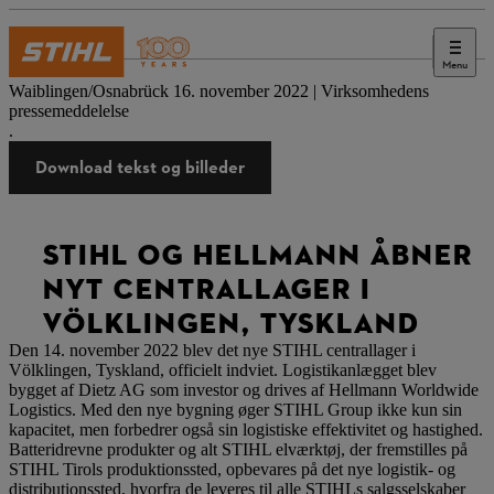
Menu
Presse
Waiblingen/Osnabrück 16. november 2022 | Virksomhedens
pressemeddelelse
.
Download tekst og billeder
STIHL OG HELLMANN ÅBNER
NYT CENTRALLAGER I
VÖLKLINGEN, TYSKLAND
Den 14. november 2022 blev det nye STIHL centrallager i
Völklingen, Tyskland, officielt indviet. Logistikanlægget blev
bygget af Dietz AG som investor og drives af Hellmann Worldwide
Logistics. Med den nye bygning øger STIHL Group ikke kun sin
kapacitet, men forbedrer også sin logistiske effektivitet og hastighed.
Batteridrevne produkter og alt STIHL elværktøj, der fremstilles på
STIHL Tirols produktionssted, opbevares på det nye logistik- og
distributionssted, hvorfra de leveres til alle STIHLs salgsselskaber