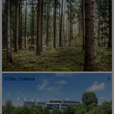
STIHL som virksomhed
STIHL i Tyskland