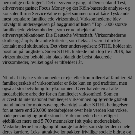
personlige erfaringer". Det er syvende gang, at Deutschland Test,
erhvervsmagasinet Focus Money og det Köln-baserede analyse- og
konsulentfirma ServiceValue er gået sammen om at kåre Tysklands
mest populære familieejede virksomhed. Virksomhederne blev
udvalgt til undersøgelsen på baggrund af listen "Top 1.000 største
familieejede virksomheder", som er udarbejdet af
erhvervspublikationen Die Deutsche Wirtschaft. Virksomhederne
skulle også opfylde andre kriterier, som f.eks. at være i direkte
kontakt med slutkunden. Det viser undersøgelsen: STIHL holder sin
position på ranglisten. Siden STIHL klatrede ind i top tre i 2019, har
virksomheden beholdt sin plads blandt de bedst placerede
virksomheder, hvilket også er tilfældet i år.
Ni ud af ti tyske virksomheder er ejet eller kontrolleret af familier. Så
familieejerskab af virksomheder er ikke kun en god tradition, men
også af stor betydning for økonomien. Over halvdelen af alle
medarbejdere arbejder for en familieejet virksomhed. Som en
succesfuld international familieejet virksomhed og førende globalt
brand inden for motorsave og elværktøj skaber STIHL betingelser
for, at mere end 20.000 medarbejdere over hele verden kan vokse,
både personligt og professionelt. Virksomheden beskæftiger i
øjeblikket mere end 5.700 mennesker i sit tyske moderselskab.
Medarbejderne har adgang til mange fordele, som støtter dem i hele
deres karriere, f.eks. attraktive lønpakker, frivillige sociale bidrag og