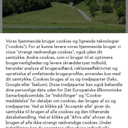
Vores hjemmeside bruger cookies og lignende teknologier
Virksomhedsledelse og organisation
("cookies"). For at kunne levere vores hjemmeside bruger vi
visse "strengt nødvendige cookies", også uden dit
samtykke. Andre cookies, som vi bruger til at optimere
brugervenligheden og levere skræddersyet indhold,
herunder analyse af brugeradfærd, reklameeffektivitet og
Information til leverandører
oprettelse af omfattende brugerprofiler, anvendes kun med
Produkter
dit samtykke. Cookies bruges af os og tredjeparter (f.eks.
Kontakt
Karriere
Google eller Tealium). Disse tredjeparter kan også behandle
Whistleblower-system
dine personlige data uden for Det Europæiske Økonomiske
Samarbejdsområde. Se "Indstillinger" og "Cookie-
meddelelse" for detaljer om cookies, der bruges af os og
tredjeparter. Ved at klikke på "Acceptér alle" giver du
samtykke til brugen af alle cookies og den tilhørende
databehandling. Ved at klikke på "Afvis alle" afviser du
brugen af alle ikke-strengt nødvendige cookies. Under