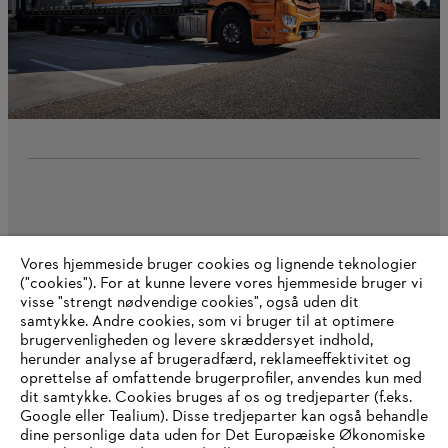
Whistleblower-system
Vores hjemmeside bruger cookies og lignende teknologier
("cookies"). For at kunne levere vores hjemmeside bruger vi
visse "strengt nødvendige cookies", også uden dit
Aftryk
Privatlivspolitik
Information om cookies
samtykke. Andre cookies, som vi bruger til at optimere
brugervenligheden og levere skræddersyet indhold,
ANDREAS STIHL AG & Co. KG ©2023
herunder analyse af brugeradfærd, reklameeffektivitet og
oprettelse af omfattende brugerprofiler, anvendes kun med
dit samtykke. Cookies bruges af os og tredjeparter (f.eks.
Google eller Tealium). Disse tredjeparter kan også behandle
dine personlige data uden for Det Europæiske Økonomiske