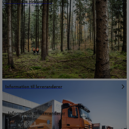
STIHL som virksomhed
Information til leverandører
Information til leverandører
Produkter
Kontakt
Karriere