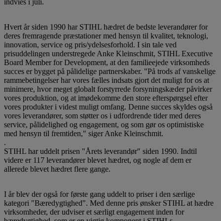
indvies i juli.
Hvert år siden 1990 har STIHL hædret de bedste leverandører for
deres fremragende præstationer med hensyn til kvalitet, teknologi,
innovation, service og pris/ydelsesforhold. I sin tale ved
prisuddelingen understregede Anke Kleinschmit, STIHL Executive
Board Member for Development, at den familieejede virksomheds
succes er bygget på pålidelige partnerskaber. "På trods af vanskelige
rammebetingelser har vores fælles indsats gjort det muligt for os at
minimere, hvor meget globalt forstyrrede forsyningskæder påvirker
vores produktion, og at imødekomme den store efterspørgsel efter
vores produkter i videst muligt omfang. Denne succes skyldes også
vores leverandører, som støtter os i udfordrende tider med deres
service, pålidelighed og engagement, og som gør os optimistiske
med hensyn til fremtiden," siger Anke Kleinschmit.
.
STIHL har uddelt prisen "Årets leverandør" siden 1990. Indtil
videre er 117 leverandører blevet hædret, og nogle af dem er
allerede blevet hædret flere gange.
I år blev der også for første gang uddelt to priser i den særlige
kategori "Bæredygtighed". Med denne pris ønsker STIHL at hædre
virksomheder, der udviser et særligt engagement inden for
bæredygtighed, som er en vigtig komponent i STIHLs