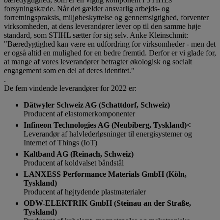
forsyningskæde. Når det gælder ansvarlig arbejds- og
forretningspraksis, miljøbeskyttelse og gennemsigtighed, forventer
virksomheden, at dens leverandører lever op til den samme høje
standard, som STIHL sætter for sig selv. Anke Kleinschmit:
"Bæredygtighed kan være en udfordring for virksomheder - men det
er også altid en mulighed for en bedre fremtid. Derfor er vi glade for,
at mange af vores leverandører betragter økologisk og socialt
engagement som en del af deres identitet."
.
De fem vindende leverandører for 2022 er:
Dätwyler Schweiz AG (Schattdorf, Schweiz)
Producent af elastomerkomponenter
Infineon Technologies AG (Neubiberg, Tyskland)<
Leverandør af halvlederløsninger til energisystemer og
Internet of Things (IoT)
Kaltband AG (Reinach, Schweiz)
Producent af koldvalset båndstål
LANXESS Performance Materials GmbH (Köln,
Tyskland)
Producent af højtydende plastmaterialer
ODW-ELEKTRIK GmbH (Steinau an der Straße,
Tyskland)