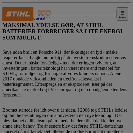
Menu
STIHL Journal
MAKSIMAL YDELSE GØR, AT STIHL
BATTERIER FORBRUGER SÅ LITE ENERGI
SOM MULIGT.
Save uden brøl; en Porsche 911, der ikke siger en lyd - måske
reagerer fans af ægte motorstøj på de nyeste fremskridt med en vis
angst. Det er måske forståeligt - men der er ingen tvivl om, at
investeringen i batteriteknologi har været mere end rentabel for
STIHL, for miljøet og for nogle af vores kunders naboer: Alene i
2017 opnåede virksomheden en trecifret salgsvækst i
batterisegmentet. Efterspørgslen er eksploderet, især på det
amerikanske marked og i Vesteuropa - og den opadgående tendens
fortsætter.
Boomet startede for lidt over ti år siden. I 2006 tog STIHLs ledelse
og familie beslutningen om at investere i den nye teknologi. Der
blev dannet et lille team på tre medarbejdere til at dække det nye
emne efter behov. Tre år senere blev det første STIHL-batterihus
lanceret på markedet. Det tilhørende produktsortiment omfattede