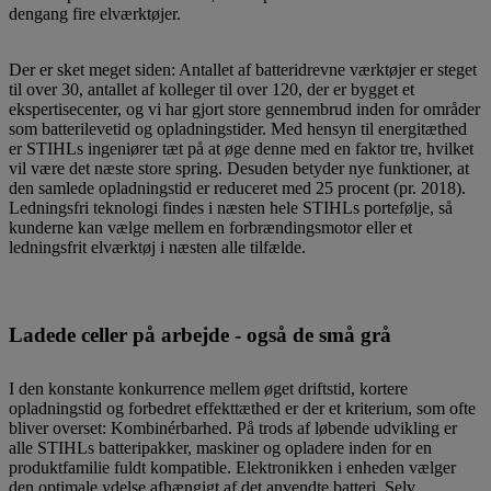
dengang fire elværktøjer.
Der er sket meget siden: Antallet af batteridrevne værktøjer er steget
til over 30, antallet af kolleger til over 120, der er bygget et
ekspertisecenter, og vi har gjort store gennembrud inden for områder
som batterilevetid og opladningstider. Med hensyn til energitæthed
er STIHLs ingeniører tæt på at øge denne med en faktor tre, hvilket
vil være det næste store spring. Desuden betyder nye funktioner, at
den samlede opladningstid er reduceret med 25 procent (pr. 2018).
Ledningsfri teknologi findes i næsten hele STIHLs portefølje, så
kunderne kan vælge mellem en forbrændingsmotor eller et
ledningsfrit elværktøj i næsten alle tilfælde.
Ladede celler på arbejde - også de små grå
I den konstante konkurrence mellem øget driftstid, kortere
opladningstid og forbedret effekttæthed er der et kriterium, som ofte
bliver overset: Kombinérbarhed. På trods af løbende udvikling er
alle STIHLs batteripakker, maskiner og opladere inden for en
produktfamilie fuldt kompatible. Elektronikken i enheden vælger
den optimale ydelse afhængigt af det anvendte batteri. Selv