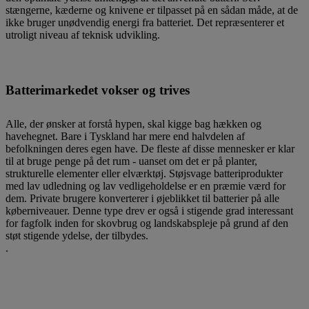
stængerne, kæderne og knivene er tilpasset på en sådan måde, at de
ikke bruger unødvendig energi fra batteriet. Det repræsenterer et
utroligt niveau af teknisk udvikling.
Batterimarkedet vokser og trives
Alle, der ønsker at forstå hypen, skal kigge bag hækken og
havehegnet. Bare i Tyskland har mere end halvdelen af
befolkningen deres egen have. De fleste af disse mennesker er klar
til at bruge penge på det rum - uanset om det er på planter,
strukturelle elementer eller elværktøj. Støjsvage batteriprodukter
med lav udledning og lav vedligeholdelse er en præmie værd for
dem. Private brugere konverterer i øjeblikket til batterier på alle
køberniveauer. Denne type drev er også i stigende grad interessant
for fagfolk inden for skovbrug og landskabspleje på grund af den
støt stigende ydelse, der tilbydes.
.