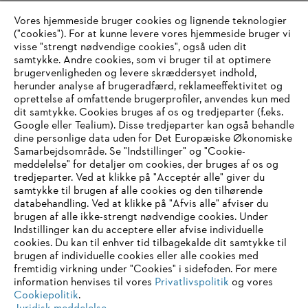
at den ægte motorsavslyd, de elsker, i fremtiden udelukkende vil
være henvist til MP3: STIHL forbliver også tro mod sin oprindelse,
Vores hjemmeside bruger cookies og lignende teknologier
den benzindrevne værktøjsforretning.
("cookies"). For at kunne levere vores hjemmeside bruger vi
.
visse "strengt nødvendige cookies", også uden dit
samtykke. Andre cookies, som vi bruger til at optimere
brugervenligheden og levere skræddersyet indhold,
herunder analyse af brugeradfærd, reklameeffektivitet og
Information til leverandører
oprettelse af omfattende brugerprofiler, anvendes kun med
Produkter
dit samtykke. Cookies bruges af os og tredjeparter (f.eks.
Kontakt
Google eller Tealium). Disse tredjeparter kan også behandle
Karriere
Whistleblower-system
dine personlige data uden for Det Europæiske Økonomiske
Samarbejdsområde. Se "Indstillinger" og "Cookie-
meddelelse" for detaljer om cookies, der bruges af os og
tredjeparter. Ved at klikke på "Acceptér alle" giver du
samtykke til brugen af alle cookies og den tilhørende
databehandling. Ved at klikke på "Afvis alle" afviser du
brugen af alle ikke-strengt nødvendige cookies. Under
Indstillinger kan du acceptere eller afvise individuelle
cookies. Du kan til enhver tid tilbagekalde dit samtykke til
brugen af individuelle cookies eller alle cookies med
fremtidig virkning under "Cookies" i sidefoden. For mere
information henvises til vores
Privatlivspolitik
og vores
Cookiepolitik
.