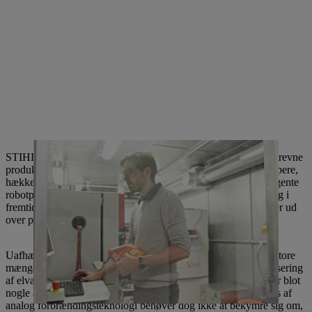
STIHL har reageret på den stigende efterspørgsel efter batteridrevne
produkter ved at tilbyde et bredt sortiment. Ud over plæneklippere,
hækkeklippere, løvblæsere og motorsave omfatter dette intelligente
robotplæneklippere, der allerede navigerer autonomt i haven og i
fremtiden også skal overtage vandingsstyring og andre opgaver ud
over plænepleje.
Uafhængigt af drivteknologien investerer STIHL i øjeblikket store
mængder ekspertise i den nyttige og brugerorienterede digitalisering
af elværktøj. Forebyggende vedligeholdelse og tyverisikring er blot
nogle af de funktioner, som udviklingsteamet arbejder på. Fans af
analog forbrændingsteknologi behøver dog ikke at bekymre sig om,